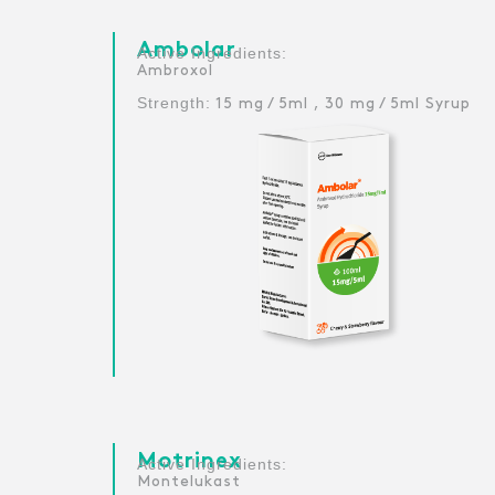
Ambolar
:Active Ingredients
Ambroxol
Strength:
15 mg / 5ml , 30 mg / 5ml Syrup
Motrinex
:Active Ingredients
Montelukast