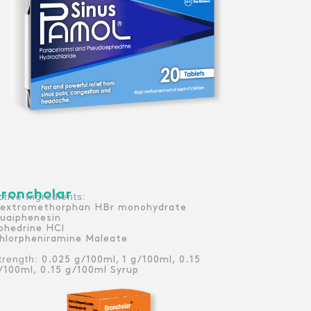
roncholar
:Active Ingredients
extromethorphan HBr monohydrate
uaiphenesin
phedrine HCl
hlorpheniramine Maleate
trength:
0.025 g/100ml, 1 g/100ml, 0.15
/100ml, 0.15 g/100ml Syrup