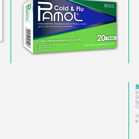
B
D
G
E
C
S
g