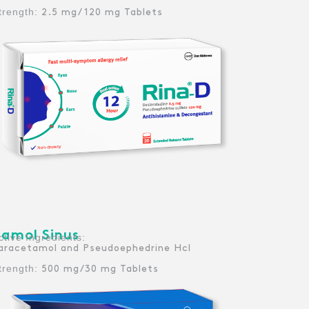
trength:
2.5 mg/ 120 mg Tablets
amol Sinus
:Active Ingredients
aracetamol and Pseudoephedrine Hcl
trength:
500 mg/30 mg Tablets