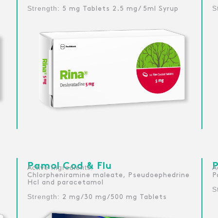
Strength:
S
5 mg Tablets 2.5 mg/ 5ml Syrup
Pamol Cod & Flu
P
:Active Ingredients
Chlorpheniramine maleate, Pseudoephedrine
P
Hcl and paracetamol
S
Strength:
2 mg/30 mg/500 mg Tablets