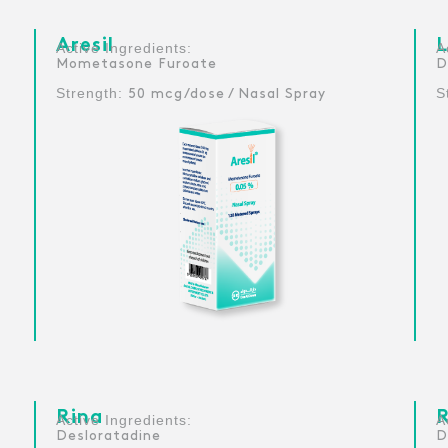
Aresil
L
:Active Ingredients
Mometasone Furoate
D
Strength:
S
50 mcg/dose / Nasal Spray
Rina
:Active Ingredients
Desloratadine
D