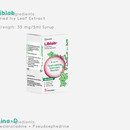
iblab
:Active Ingredients
ried Ivy Leaf Extract
trength:
35 mg/5ml Syrup
Rina-D
:Active Ingredients
esloratadine + Pseudoephedrine