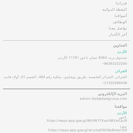
قدراتنا
اليقظة الدوائية
أسواقنا
الوظائف
تواصل معنا
آخر الأخبار
العناوين
الأردن
صندوق بريد: 9364 عمان ناعور 11191 الأردن
96262222200+
الجزائر:
الجزائر، الجزائر العاصمة، طريق بوشاوي، ملكية رقم 484، القسم 01، أولاد فايت
21323289438+
البريد الإلكتروني
admin.dad@dadgroup.com
مواقعنا
الأردن
ناعور
https://maps.app.goo.gl/Mh9KY1XxpVMXmLpJ9
خلدا
https://maps.app.goo.gl/wiymaDM26yMowiYz9