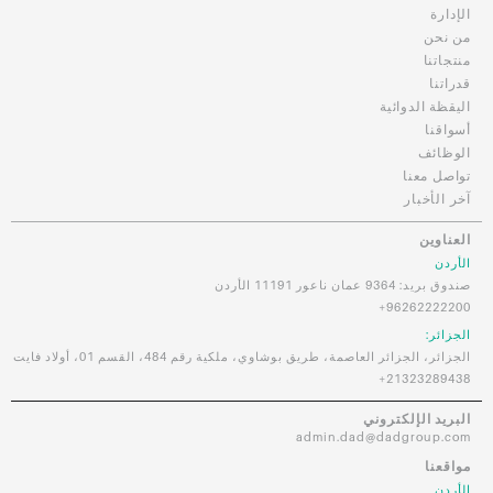
الإدارة
من نحن
منتجاتنا
قدراتنا
اليقظة الدوائية
أسواقنا
الوظائف
تواصل معنا
آخر الأخبار
العناوين
الأردن
صندوق بريد: 9364 عمان ناعور 11191 الأردن
96262222200+
الجزائر:
الجزائر، الجزائر العاصمة، طريق بوشاوي، ملكية رقم 484، القسم 01، أولاد فايت
21323289438+
البريد الإلكتروني
admin.dad@dadgroup.com
مواقعنا
الأردن