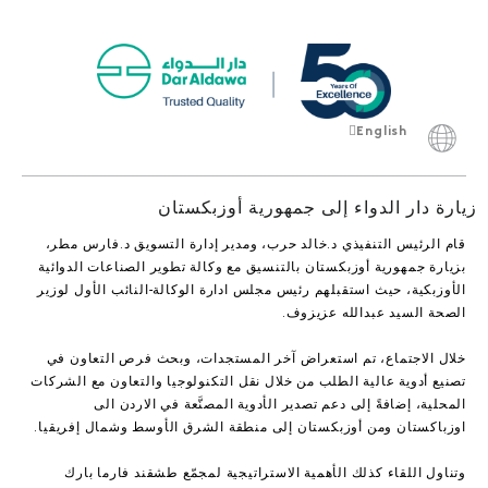
English
Français
زيارة دار الدواء إلى جمهورية أوزبكستان
قام الرئيس التنفيذي د.خالد حرب، ومدير إدارة التسويق د.فارس مطر،
بزيارة جمهورية أوزبكستان بالتنسيق مع وكالة تطوير الصناعات الدوائية
الأوزبكية، حيث استقبلهم رئيس مجلس ادارة الوكالة-النائب الأول لوزير
الصحة السيد عبدالله عزيزوف.
خلال الاجتماع، تم استعراض آخر المستجدات، وبحث فرص التعاون في
تصنيع أدوية عالية الطلب من خلال نقل التكنولوجيا والتعاون مع الشركات
المحلية، إضافةً إلى دعم تصدير الأدوية المصنَّعة في الاردن الى
اوزباكستان ومن أوزبكستان إلى منطقة الشرق الأوسط وشمال إفريقيا.
وتناول اللقاء كذلك الأهمية الاستراتيجية لمجمّع طشقند فارما بارك